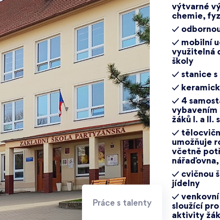
výtvarné vý
chemie, fyz
✓ odbornou
✓ mobilní u
využitelná 
školy
✓ stanice s
✓ keramick
✓ 4 samosta
vybavením 
žáků I. a II.
✓ tělocvič
umožňuje ro
včetně potř
nářaďovna, 
✓ cvičnou š
jídelny
✓ venkovní 
Práce s talenty
sloužící pr
aktivity žá