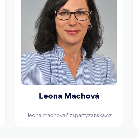
Leona Machová
leona.machova@zspartyzanska.cz