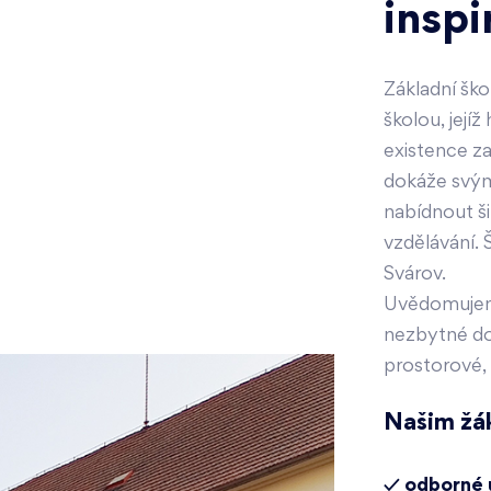
inspi
Základní ško
školou, její
existence z
dokáže svý
nabídnout ši
vzdělávání. 
Svárov.
Uvědomujeme 
nezbytné do
prostorové, 
Našim žá
✓ odborné 