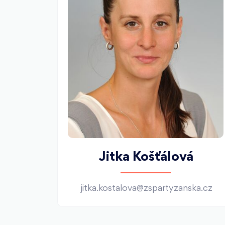
Jitka Košťálová
ka.cz
jitka.kostalova@zspartyzanska.cz