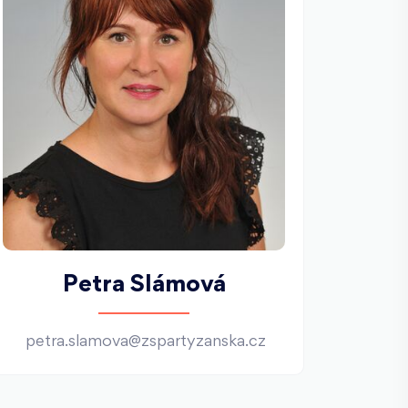
Petra Slámová
petra.slamova@zspartyzanska.cz
mich