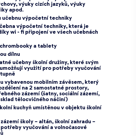
chovy, výuky cizích jazyků, výuky
iky apod.
 učebnu výpočetní techniky
čebna výpočetní techniky, která je
díky wi - fi připojení ve všech učebnách
 chrombooky a tablety
ou dílnu
tné učebny školní družiny, které svým
umožňují využití pro potřeby vyučování
 stupně
nu vybavenou mobilním závěsem, který
zdělení na 2 samostatné prostory,
ebného zázemí (šatny, sociální zázemí,
sklad tělocvičného náčiní)
kolní kuchyň umístěnou v objektu školní
zázemí školy – altán, školní zahradu –
o potřeby vyučování a volnočasové
ků