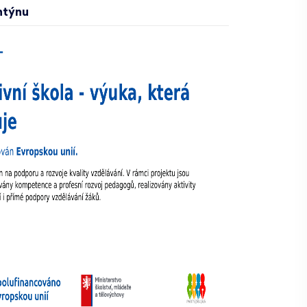
ntýnu