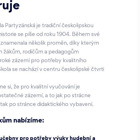
ruje
la Partyzánská je tradiční českolipskou
ž historie se píše od roku 1904. Během své
aznamenala několik proměn, díky kterým
m žákům, rodičům a pedagogům
roké zázemí pro potřeby kvalitního
Škola se nachází v centru českolipské čtvrti
si, že pro kvalitní vyučování je
statečné zázemí, a to jak po strácne
tak po stránce didaktického vybavení.
kům nabízíme:
učebny pro potřeby výuky hudební a