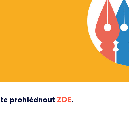
žete prohlédnout
ZDE
.